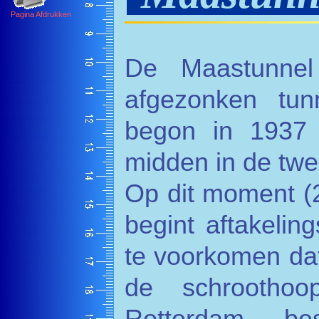
Pagina Afdrukken
De Maastunnel
afgezonken tu
begon in 1937
midden in de twe
Op dit moment (2
begint aftakelin
te voorkomen dat
de schrootho