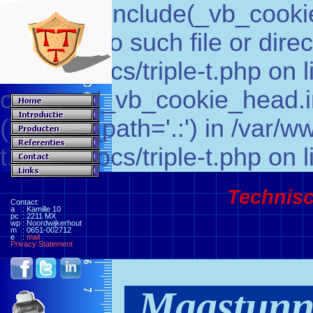
Warning: include(_vb_cookie
stream: No such file or direc
t.nl/httpdocs/triple-t.php on
opening '_vb_cookie_head.in
(include_path='.:') in /var/w
t.nl/httpdocs/triple-t.php on 
Technisc
Contact:
a
: Kamille 10
pc
: 2211 MX
wp
: Noordwijkerhout
m
: 0651-002712
e
:
mail
Privacy Statement
Maastunn