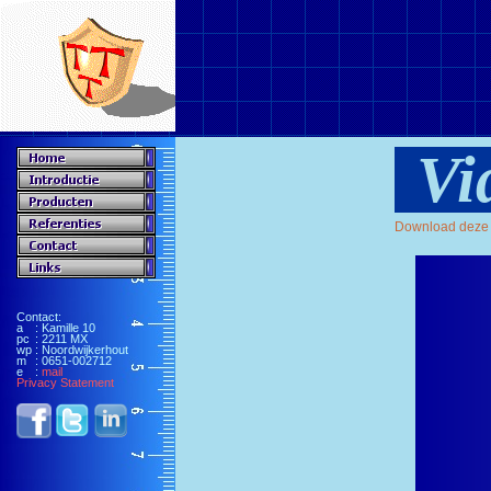
Vi
Download deze 
Contact:
a
: Kamille 10
pc
: 2211 MX
wp
: Noordwijkerhout
m
: 0651-002712
e
:
mail
Privacy Statement