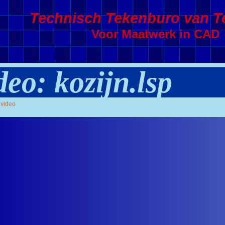
Technisch Tekenburo van Te
Voor Maatwerk in CAD
deo: kozijn.lsp
video